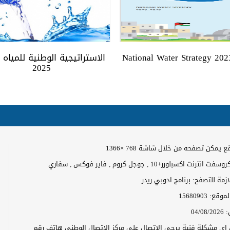
حقائ
المو
National Water Strategy 20
2025
سياس
الس
خرا
 يمكن تصفحه من خلال شاشة 768 ×1366
رنت اكسبلورر+10 , جوجل كروم , فاير فوكس , سفاري
الخط
لازمة للتصفح: برنامج ادوبي ريدر
الموقع:
15680903
:
04/08/2026
ن اي مشكلة فنية يرجى الاتصال على مركز الاتصال الوطني هاتف رقم