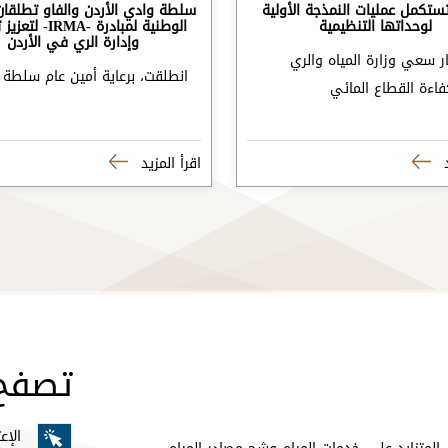
تستكمل عمليات النمذجة الأولية
سلطة وادي الأردن والفاو تطلقان
لوحداتها التنظيمية
الوطنية لمبادرة -MA
وإدارة الري في الأردن
 سعي وزارة المياه والري
انطلقت، برعاية أمين عام سلطة 
كفاءة القطاع المائي
المو
د
اقرأ المزيد
سياس
الس
خرا
تصفح
الخط
الإع