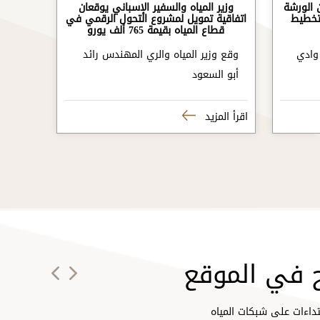
 الورشة
وزير المياه والسفير الإسباني يوقعان
IR- لتعزيز تخطيط
اتفاقية تمويل لمشروع التحول الرقمي في
قطاع المياه بقيمة 765 ألف يورو
وادي
وقع وزير المياه والري المهندس رائد
أبو السعود
ازنة المائية
اقرأ المزيد
ات المياه
دود
ئط الحساسية للمياه والصرف الصحي
 في الموقع
ط الاستراتيجية
تداءات على شبكات المياه