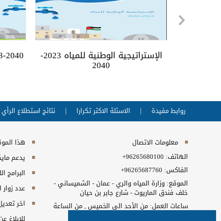
معلومة
الإستراتيجية الوطنية للمياه 2023-
23-2040
2040
روابط مفيدة
الاسئلة الاكثر تكرارا
نتائج استطلاع الرأي
معلومات الاتصال
هذا الموقع
الهاتف:
+96265680100
يدعم مايكروسفت انت
الفاكس:
+96265687760
البرامج ال
الموقع: وزارة المياه والري - عمان - الشميساني -
عدد زوار 
خلف فندق الماريوت - شارع جابر بن حيان
اخر تعديل
ساعات العمل: من الأحد الى الخميس , من الساعة
7:30 صباحا الى الساعة 4:00 مساءا
للابلاغ ع