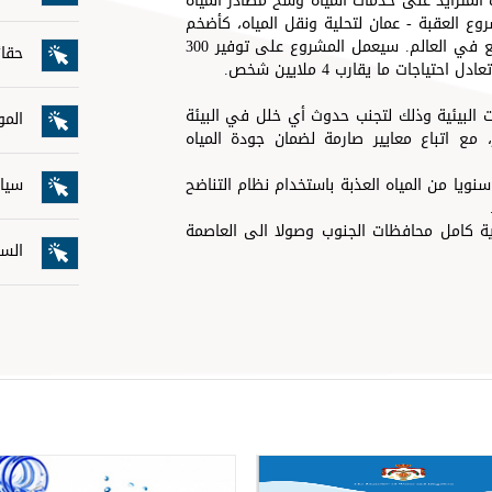
 المتزايد على خدمات المياه وشح مصادر المياه
روع العقبة - عمان لتحلية ونقل المياه، كأضخم
مشروع وطني للتزود بالمياه في الأردن وواحد من أكبر المشاريع في العالم. سيعمل المشروع على توفير 300
حقائ
جات ما يقارب 4 ملايين شخص.
ت البيئية وذلك لتجنب حدوث أي خلل في البيئة
المو
بحر، مع اتباع معايير صارمة لضمان جودة المياه
 على إنتاج 300 مليون متر مكعب سنويا من المياه العذبة باستخدام نظام التناضح
سياس
ب بمسافة تقارب 450 كيلومتراً لتغذية كامل محافظات الجنوب وصولا الى العاصمة
الس
خرا
الخط
الإع