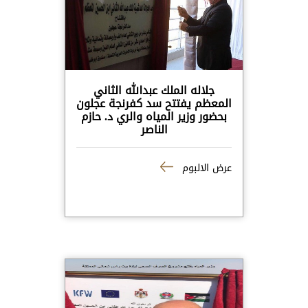
جلاله الملك عبدالله الثاني
المعظم يفتتح سد كفرنجة عجلون
بحضور وزير المياه والري د. حازم
الناصر
عرض الالبوم