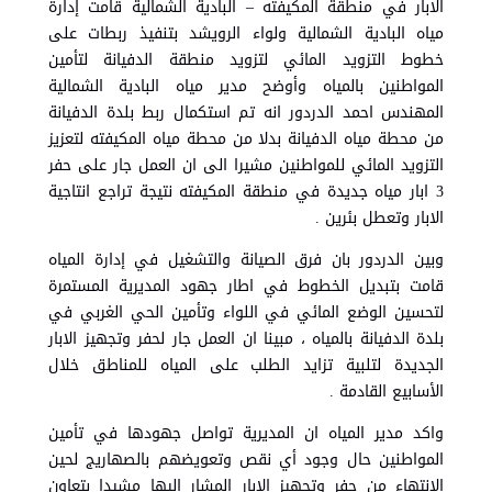
الابار في منطقة المكيفته – البادية الشمالية قامت إدارة
مياه البادية الشمالية ولواء الرويشد بتنفيذ ربطات على
خطوط التزويد المائي لتزويد منطقة الدفيانة لتأمين
المواطنين بالمياه وأوضح مدير مياه البادية الشمالية
المهندس احمد الدردور انه تم استكمال ربط بلدة الدفيانة
من محطة مياه الدفيانة بدلا من محطة مياه المكيفته لتعزيز
التزويد المائي للمواطنين مشيرا الى ان العمل جار على حفر
3 ابار مياه جديدة في منطقة المكيفته نتيجة تراجع انتاجية
الابار وتعطل بئرين .
وبين الدردور بان فرق الصيانة والتشغيل في إدارة المياه
قامت بتبديل الخطوط في اطار جهود المديرية المستمرة
لتحسين الوضع المائي في اللواء وتأمين الحي الغربي في
بلدة الدفيانة بالمياه ، مبينا ان العمل جار لحفر وتجهيز الابار
الجديدة لتلبية تزايد الطلب على المياه للمناطق خلال
الأسابيع القادمة .
واكد مدير المياه ان المديرية تواصل جهودها في تأمين
المواطنين حال وجود أي نقص وتعويضهم بالصهاريج لحين
الانتهاء من حفر وتجهيز الابار المشار اليها مشيدا بتعاون