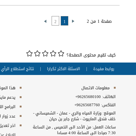
صفحة 1 من 2
2
1
كيف تقيم محتوى الصفحة؟
روابط مفيدة
الاسئلة الاكثر تكرارا
نتائج استطلاع الرأي
معلومات الاتصال
هذا الموقع
الهاتف:
+96265680100
يدعم مايكروسفت انت
الفاكس:
+96265687760
البرامج ال
الموقع: وزارة المياه والري - عمان - الشميساني -
عدد زوار 
خلف فندق الماريوت - شارع جابر بن حيان
اخر تعديل
ساعات العمل: من الأحد الى الخميس , من الساعة
7:30 صباحا الى الساعة 4:00 مساءا
للابلاغ ع