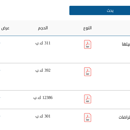
النوع
الحجم
عرض و
311 ك.ب
يلها
392 ك.ب
12386 ك.ب
301 ك.ب
راضات