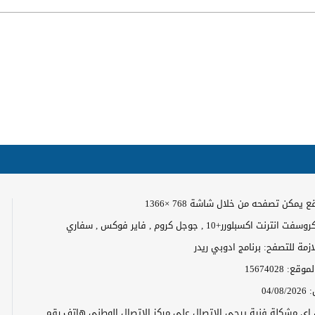
 يمكن تصفحه من خلال شاشة 768 ×1366
رنت اكسبلورر+10 , جوجل كروم , فاير فوكس , سفاري
لازمة للتصفح: برنامج ادوبي ريدر
الموقع:
15674028
:
04/08/2026
ن اي مشكلة فنية يرجى الاتصال على مركز الاتصال الوطني هاتف رقم