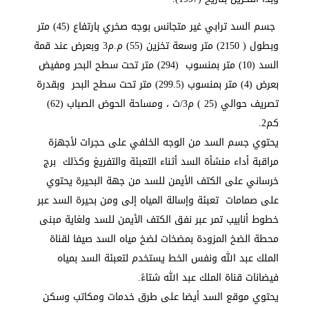
جسم السد ترابي غير متجانس بوجه صخري بارتفاع (45) متر
وبطول ( 2150) متر وسعة تخزين (55) م.م3 وبعرض عند قمة
السد (10) متر بمنسوب (294) متر تحت سطح البحر ومفيض
بعرض (4) متر بمنسوب (299.5) متر تحت سطح البحر وبقدرة
تصريف حوالي (25 ) م3/ث ، ومساحة الحوض الصباب (62)
كم2.
يحتوي جسم السد من الوجه الخلفي على حجرات لأجهزة
مراقبة أداء منشأة السد أثناء التعبئة والتفريغ وكذلك برج
خرساني على الكتف الأيمن للسد من جهة البحيرة يحتوي
على صمامات تعبئة وإسالة المياه إلى ومن بحيرة السد عبر
خطوط أنابيب تمر عبر نفق الكتف الأيمن للسد ولغاية مبنى
محطة الضخ المزودة بمضخات لضخ مياه السد صيفا لقناة
الملك عبد الله ونفس الخط يستخدم لتعبئة السد بمياه
فيضانات قناة الملك عبد الله شتاءً.
يحتوي موقع السد أيضا على طرق خدمات ومكاتب وسكن