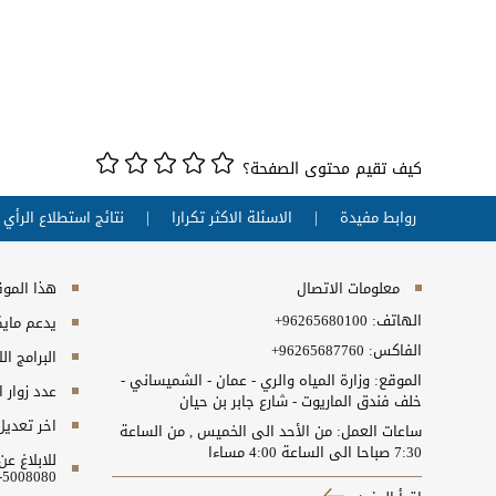
كيف تقيم محتوى الصفحة؟
روابط مفيدة
الاسئلة الاكثر تكرارا
نتائج استطلاع الرأي
معلومات الاتصال
هذا الموقع
الهاتف:
+96265680100
يدعم مايكروسفت انت
الفاكس:
+96265687760
البرامج ال
الموقع: وزارة المياه والري - عمان - الشميساني -
عدد زوار 
خلف فندق الماريوت - شارع جابر بن حيان
اخر تعديل
ساعات العمل: من الأحد الى الخميس , من الساعة
7:30 صباحا الى الساعة 4:00 مساءا
للابلاغ ع
5008080-06 او البريد الالكتروني ncc@nitc.gov.jo