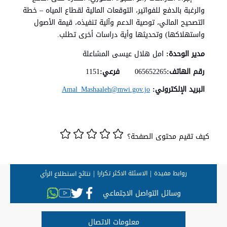
والرغبة بالدفع للفواتير، التوقعات المالية لقطاع المياه – خطة
التصحيح المالي، توصية الدعم وآلية تنفيذه، قيمة الأصول
واستهلاكها) وتحديثها وأية دراسات أخرى تطلب.
مدير الوحدة:
امل هلال عيسى المشاعلة
رقم الهاتف:
065652265
فرعي:
1151
البريد الإلكتروني:
Amal_Mashaaleh@mwi.gov.jo
كيف تقيم محتوى الصفحة؟
روابط مفيدة
الاسئلة الاكثر تكرارا
نتائج استطلاع الرأي
وسائل التواصل الاجتماعي
معلومات الاتصال